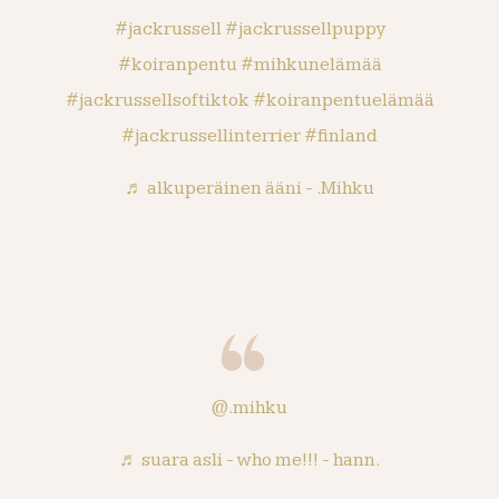
#jackrussell
#jackrussellpuppy
#koiranpentu
#mihkunelämää
#jackrussellsoftiktok
#koiranpentuelämää
#jackrussellinterrier
#finland
♬ alkuperäinen ääni - .Mihku
@.mihku
♬ suara asli - who me!!! - hann.