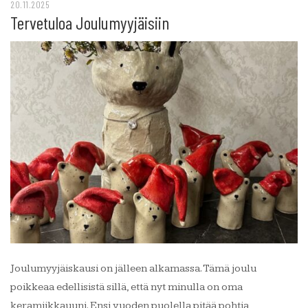
20.11.2025
Tervetuloa Joulumyyjäisiin
Joulumyyjäiskausi on jälleen alkamassa. Tämä joulu
poikkeaa edellisistä sillä, että nyt minulla on oma
keramiikkauuni. Ensi vuoden puolella pitää pohtia