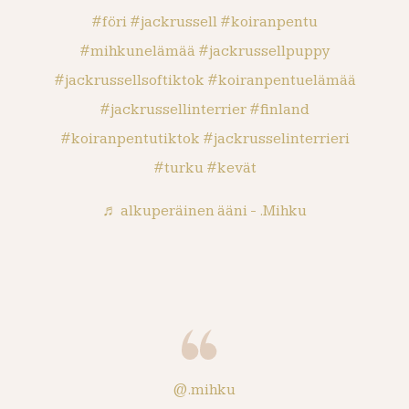
#föri
#jackrussell
#koiranpentu
#mihkunelämää
#jackrussellpuppy
#jackrussellsoftiktok
#koiranpentuelämää
#jackrussellinterrier
#finland
#koiranpentutiktok
#jackrusselinterrieri
#turku
#kevät
♬ alkuperäinen ääni - .Mihku
@.mihku